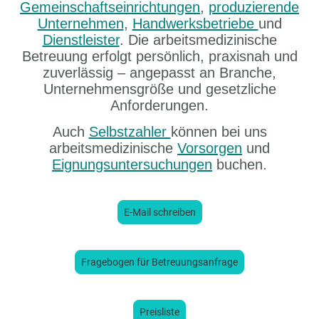
Gemeinschaftseinrichtungen
,
produzierende
Unternehmen
,
Handwerksbetriebe
und
Dienstleister
. Die arbeitsmedizinische
Betreuung erfolgt persönlich, praxisnah und
zuverlässig – angepasst an Branche,
Unternehmensgröße und gesetzliche
Anforderungen.
Auch
Selbstzahler
können bei uns
arbeitsmedizinische
Vorsorgen
und
Eignungsuntersuchungen
buchen.
E-Mail schreiben
Fragebogen für Betreuungsanfrage
Preisliste