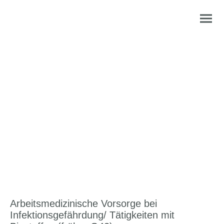
Arbeitsmedizinische
Vorsorge für Beschäftigte
mit erhöhtem
Infektionsrisiko (früher
G42)
Arbeitsmedizinische Vorsorge bei
Infektionsgefährdung/ Tätigkeiten mit